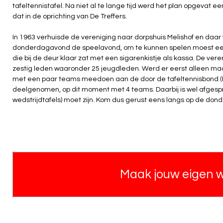
tafeltennistafel. Na niet al te lange tijd werd het plan opgevat e
dat in de oprichting van De Treffers.
In 1963 verhuisde de vereniging naar dorpshuis Melishof en daar
donderdagavond de speelavond, om te kunnen spelen moest eer
die bij de deur klaar zat met een sigarenkistje als kassa. De vere
zestig leden waaronder 25 jeugdleden. Werd er eerst alleen maa
met een paar teams meedoen aan de door de tafeltennisbond (
deelgenomen, op dit moment met 4 teams. Daarbij is wel afgespr
wedstrijdtafels) moet zijn. Kom dus gerust eens langs op de dond
Maak jouw eigen 