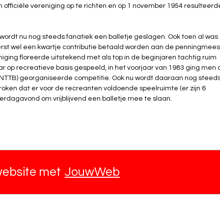
en officiële vereniging op te richten en op 1 november 1954 resulteerd
 wordt nu nog steeds fanatiek een balletje geslagen. Ook toen al was
st wel een kwartje contributie betaald worden aan de penningmees
niging floreerde uitstekend met als top in de beginjaren tachtig ruim
r op recreatieve basis gespeeld, in het voorjaar van 1983 ging men 
NTTB) georganiseerde competitie. Ook nu wordt daaraan nog steed
oken dat er voor de recreanten voldoende speelruimte (er zijn 6
erdagavond om vrijblijvend een balletje mee te slaan.
website met
JouwWeb